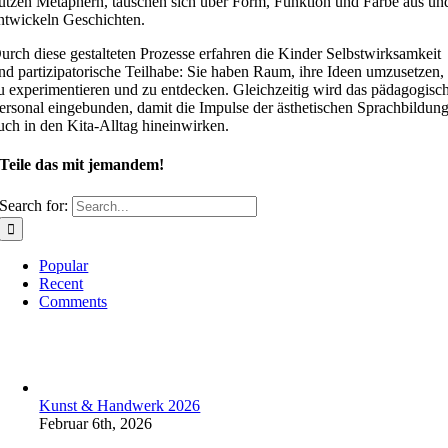
utzen Metaphern, tauschen sich über Form, Funktion und Farbe aus un
ntwickeln Geschichten.
urch diese gestalteten Prozesse erfahren die Kinder Selbstwirksamkeit
nd partizipatorische Teilhabe: Sie haben Raum, ihre Ideen umzusetzen,
u experimentieren und zu entdecken. Gleichzeitig wird das pädagogisc
ersonal eingebunden, damit die Impulse der ästhetischen Sprachbildun
uch in den Kita-Alltag hineinwirken.
Teile das mit jemandem!
Search for:
Popular
Recent
Comments
Kunst & Handwerk 2026
Februar 6th, 2026