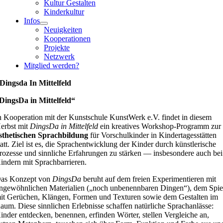
Kultur Gestalten
Kinderkultur
Infos
Neuigkeiten
Kooperationen
Projekte
Netzwerk
Mitglied werden?
Dingsda In Mittelfeld
DingsDa in Mittelfeld“
n Kooperation mit der Kunstschule KunstWerk e.V. findet in diesem
erbst mit
DingsDa in Mittelfeld
ein kreatives Workshop-Programm zur
sthetischen Sprachbildung
für Vorschulkinder in Kindertagesstätten
tatt. Ziel ist es, die Sprachentwicklung der Kinder durch künstlerische
rozesse und sinnliche Erfahrungen zu stärken — insbesondere auch bei
indern mit Sprachbarrieren.
as Konzept von
DingsDa
beruht auf dem freien Experimentieren mit
ngewöhnlichen Materialien („noch unbenennbaren Dingen“), dem Spie
it Gerüchen, Klängen, Formen und Texturen sowie dem Gestalten im
aum. Diese sinnlichen Erlebnisse schaffen natürliche Sprachanlässe:
inder entdecken, benennen, erfinden Wörter, stellen Vergleiche an,