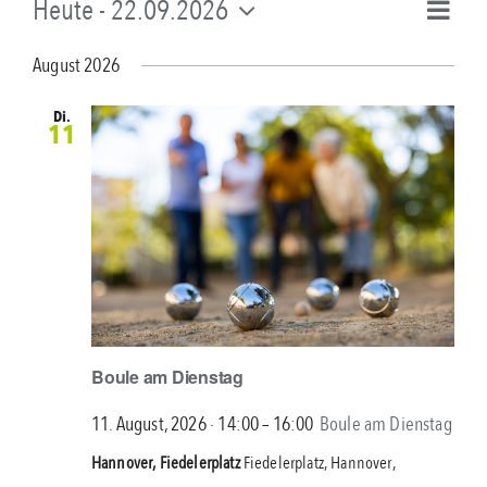
Vera
Heute
 - 
22.09.2026
Ansi
Liste
Ansi
Datum
Navi
Navi
wählen.
August 2026
Di.
11
Boule am Dienstag
11. August, 2026 ∙ 14:00
–
16:00
Boule am Dienstag
Hannover, Fiedelerplatz
Fiedelerplatz, Hannover,