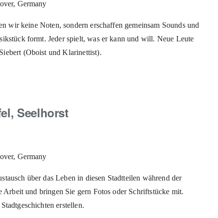
nover, Germany
ielen wir keine Noten, sondern erschaffen gemeinsam Sounds und
ikstück formt. Jeder spielt, was er kann und will. Neue Leute
iebert (Oboist und Klarinettist).
el, Seelhorst
amals
n
nover, Germany
öhren,
stausch über das Leben in diesen Stadtteilen während der
ülfel,
e Arbeit und bringen Sie gern Fotos oder Schriftstücke mit.
eelhorst
Stadtgeschichten erstellen.