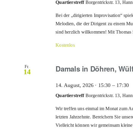
Quartierstreff
Borgentrickstr. 13, Han
Bei der „dirigierten Improvisation“ sp
Melodien, die der Dirigent zu einem Mus
sind herzlich willkommen! Mit Thomas S
Kostenlos
Damals in Döhren, Wülf
Fr.
14
D
14. August, 2026 ∙ 15:30
–
17:30
i
Quartierstreff
Borgentrickstr. 13, Han
D
Wir treffen uns einmal im Monat zum Au
W
letzten Jahrzehnte. Bereichern Sie unser
S
Vielleicht können wir gemeinsam kleine 