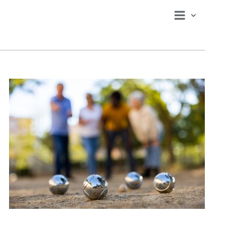
Veranst
Ansichte
Tag
Ansicht
Navigat
Navigat