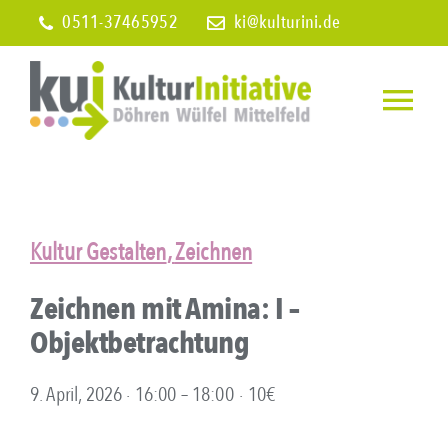
Skip
0511-37465952
ki@kulturini.de
to
content
Togg
Navi
Home
Wir über 
Kultur Gestalten
,
Zeichnen
Zeichnen mit Amina: I –
Veranstal
Objektbetrachtung
Infos
9. April, 2026 ∙ 16:00
–
18:00
∙
10€
Mitglied