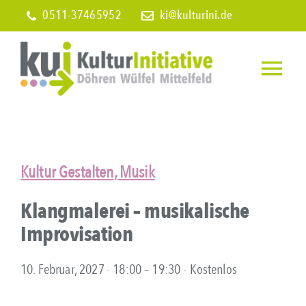
Skip
0511-37465952
ki@kulturini.de
to
content
Togg
Navi
Home
Wir über 
Kultur Gestalten
,
Musik
Klangmalerei – musikalische
Veranstal
Improvisation
Infos
10. Februar, 2027 ∙ 18:00
–
19:30
∙
Kostenlos
Mitglied