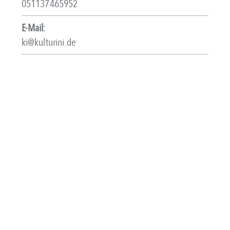
051137465952
E-Mail:
ki@kulturini.de