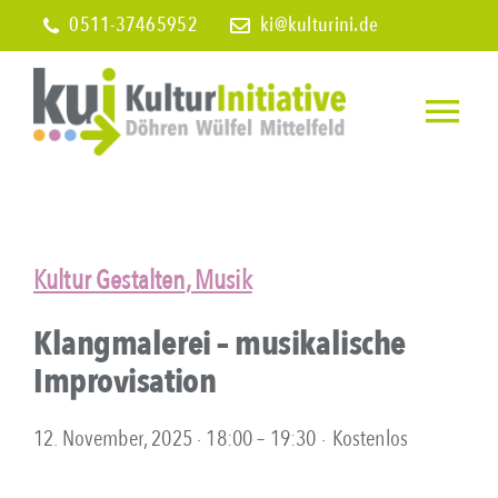
Skip
0511-37465952
ki@kulturini.de
to
content
Togg
Navi
Home
Wir über 
Kultur Gestalten
,
Musik
Klangmalerei – musikalische
Veranstal
Improvisation
Infos
12. November, 2025 ∙ 18:00
–
19:30
∙
Kostenlos
Mitglied