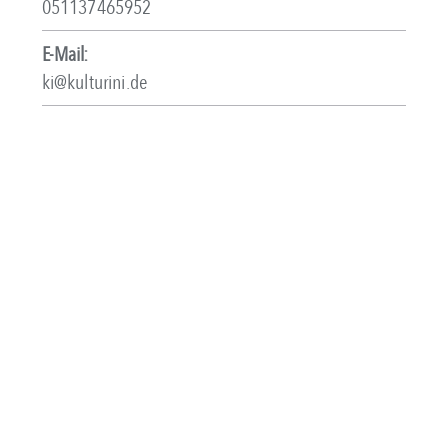
051137465952
E-Mail:
ki@kulturini.de