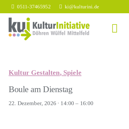
Skip
0511-37465952
ki@kulturini.de
to
content
Tog
Nav
Home
Wir über
Kultur Gestalten
,
Spiele
Boule am Dienstag
Veransta
22. Dezember, 2026 ∙ 14:00
–
16:00
Infos
Mitglied