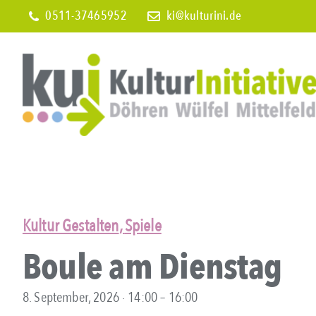
Skip
0511-37465952
ki@kulturini.de
to
content
Kultur Gestalten
,
Spiele
Boule am Dienstag
8. September, 2026 ∙ 14:00
–
16:00