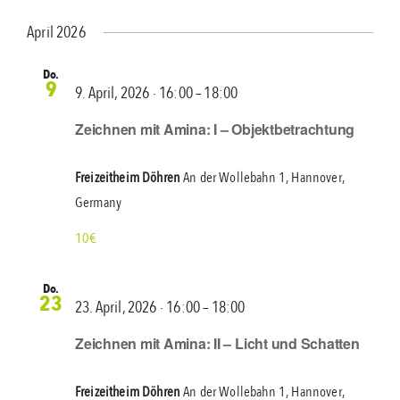
Ansi
Ansi
Datum
Navi
Navi
wählen.
April 2026
Do.
9
9. April, 2026 ∙ 16:00
–
18:00
Zeichnen mit Amina: I – Objektbetrachtung
Freizeitheim Döhren
An der Wollebahn 1, Hannover,
Germany
10€
Do.
23
23. April, 2026 ∙ 16:00
–
18:00
Zeichnen mit Amina: II – Licht und Schatten
Freizeitheim Döhren
An der Wollebahn 1, Hannover,