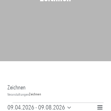
Zeichnen
Zeichnen
Veranstaltungen
Veranstaltungen
Vera
09.04.2026
 - 
09.08.2026
Liste